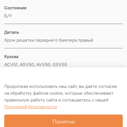
Состояние
Б/У
Деталь
Хром решетки переднего бампера правый
Кузова
ACV51, ASV50, AVV50, GSV50
Производитель
Продолжая использовать наш сайт, вы даете согласие
Toyota
на обработку файлов cookie, которые обеспечивают
правильную работу сайта и соглашаетесь с нашей
Оригинал/Аналог
Политикой безопасности
Оригинал
Понятно