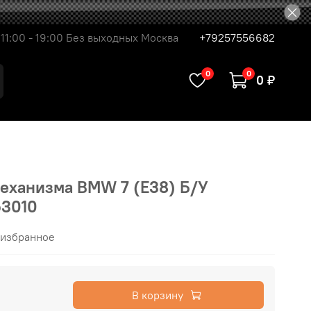
11:00 - 19:00 Без выходных Москва
+79257556682
0
0
0 ₽
механизма BMW 7 (E38) Б/У
53010
 избранное
В корзину