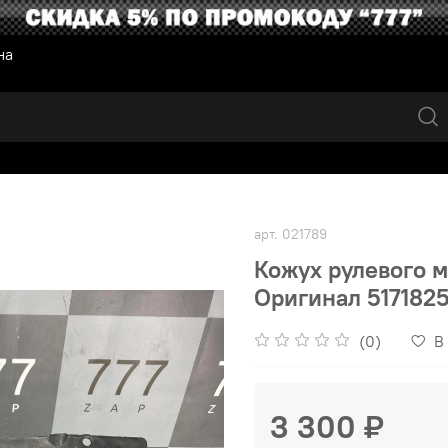
на
арт.
021789
Кожух рулевого 
Оригинал 517182
(0)
В
3 300 ₽