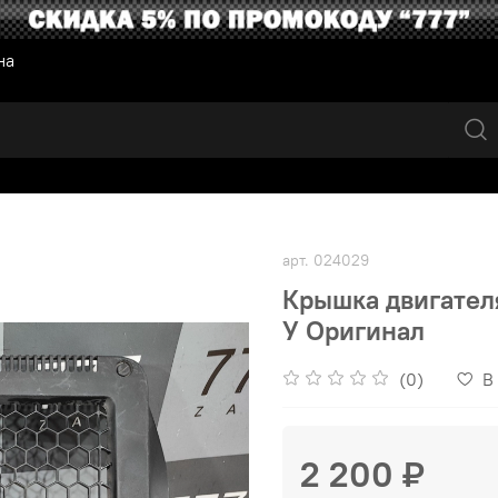
на
арт.
024029
Крышка двигателя
У Оригинал
(0)
В
2 200 ₽