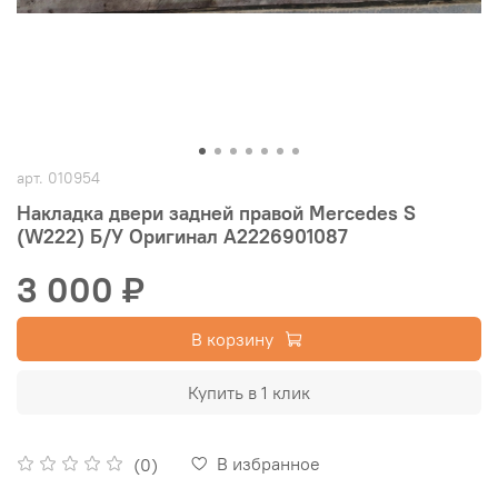
арт.
010954
Накладка двери задней правой Mercedes S
(W222) Б/У Оригинал A2226901087
3 000 ₽
В корзину
Купить в 1 клик
В избранное
(0)