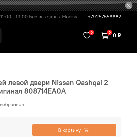
11:00 - 19:00 Без выходных Москва
+79257556682
0
0
0 ₽
й левой двери Nissan Qashqai 2
Оригинал 808714EA0A
 избранное
В корзину