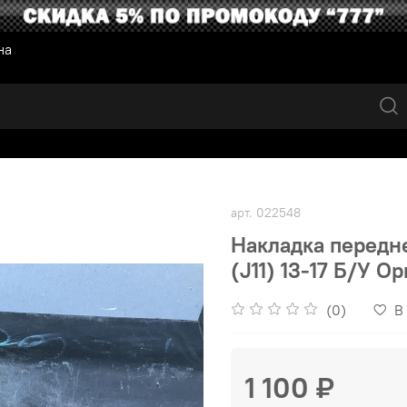
на
арт.
022548
Накладка передне
(J11) 13-17 Б/У 
(0)
В
1 100 ₽