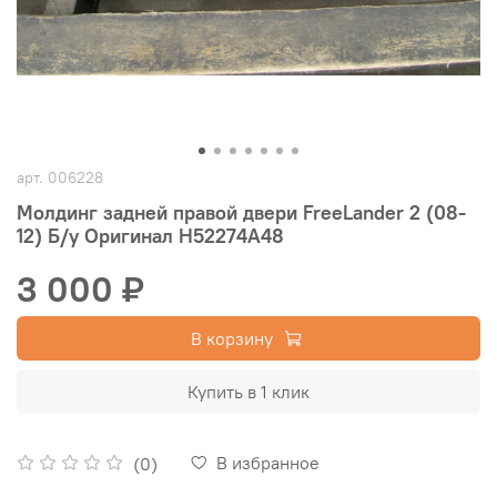
арт.
006228
Молдинг задней правой двери FreeLander 2 (08-
12) Б/у Оригинал H52274A48
3 000 ₽
В корзину
Купить в 1 клик
В избранное
(0)