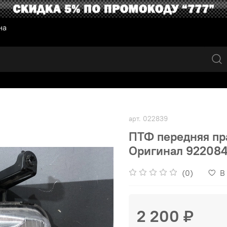
на
арт.
022839
ПТФ передняя прав
Оригинал 92208
(0)
В
2 200 ₽