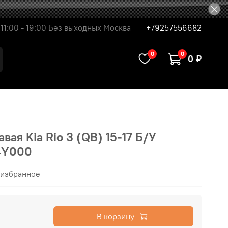
11:00 - 19:00 Без выходных Москва
+79257556682
0
0
0 ₽
ая Kia Rio 3 (QB) 15-17 Б/У
4Y000
 избранное
В корзину