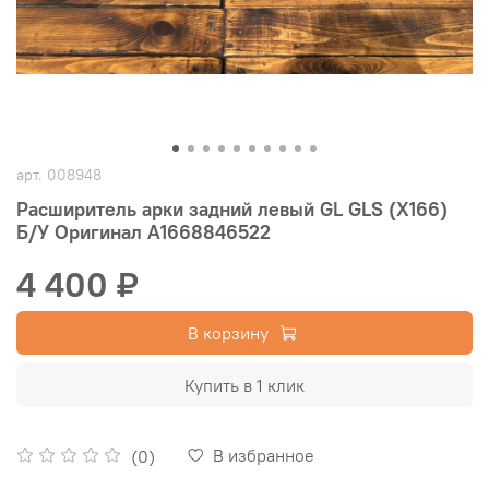
арт.
008948
Расширитель арки задний левый GL GLS (X166)
Б/У Оригинал A1668846522
4 400 ₽
В корзину
Купить в 1 клик
В избранное
(0)