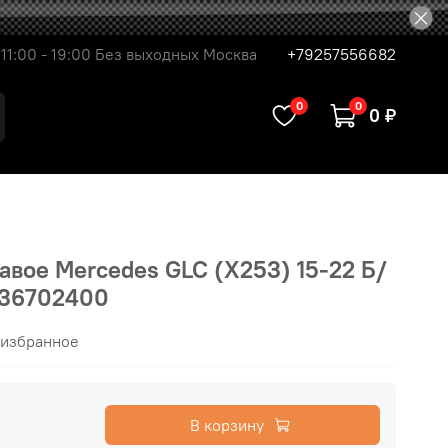
11:00 - 19:00 Без выходных Москва
+79257556682
0
0
0 ₽
авое Mercedes GLC (X253) 15-22 Б/
336702400
 избранное
В корзину