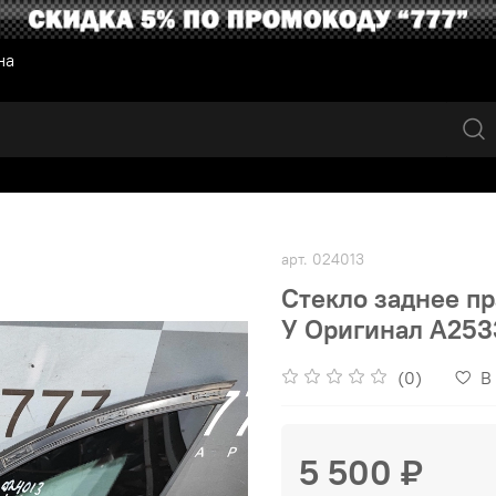
на
арт.
024013
Стекло заднее пр
У Оригинал A25
(0)
В
5 500 ₽