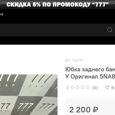
на
арт.
022167
Юбка заднего бам
У Оригинал 5NA8
(0)
В
2 200 ₽