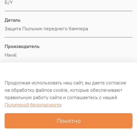
Б/У
Деталь
Защита Пыльник переднего бампера
Производитель
Haval
Оригинал/Аналог
Оригинал
Продолжая использовать наш сайт, вы даете согласие
на обработку файлов cookie, которые обеспечивают
правильную работу сайта и соглашаетесь с нашей
Примечание
Политикой безопасности
В наличии 2 шт
Понятно
Главная
Поиск
Корзина
Избранное
Профиль